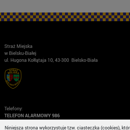
Straż Miejska
w Bielsku-Białej
ul. Hugona Kołłątaja 10, 43-300 Bielsko-Biała
Telefony:
TELEFON ALARMOWY 986
tel. 338228114 do 15
Niniejsza strona wykorzystuje tzw. ciasteczka (cookies), kt
DYŻURNY - wew. 100