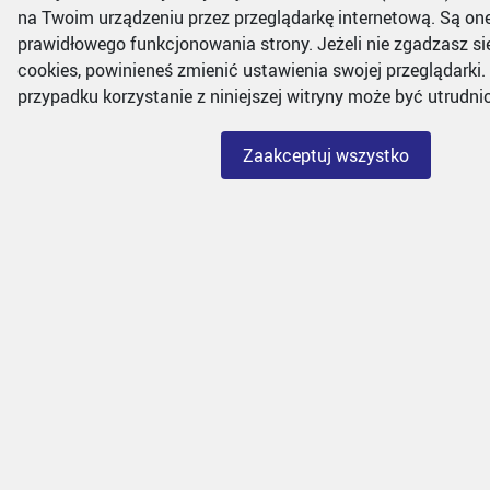
na Twoim urządzeniu przez przeglądarkę internetową. Są on
SEKRETARIAT - wew. 102
prawidłowego funkcjonowania strony. Jeżeli nie zgadzasz si
cookies, powinieneś zmienić ustawienia swojej przeglądarki
przypadku korzystanie z niniejszej witryny może być utrudni
Formularz zgłoszeniowy
Deklaracja dostępności
Zaakceptuj wszystko
Współpraca
(c) 2020 , Straż Miejska Bielsko-Biała