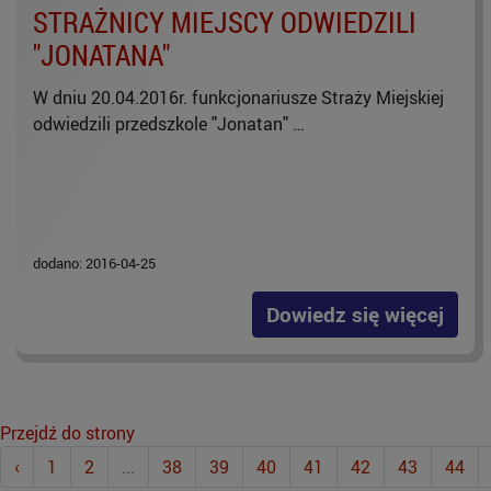
STRAŻNICY MIEJSCY ODWIEDZILI
"JONATANA"
W dniu 20.04.2016r. funkcjonariusze Straży Miejskiej
odwiedzili przedszkole "Jonatan" …
dodano: 2016-04-25
Dowiedz się więcej
Przejdź do strony
‹
1
2
...
38
39
40
41
42
43
44