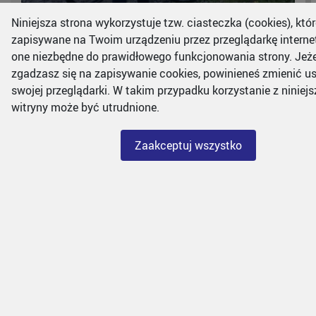
Niniejsza strona wykorzystuje tzw. ciasteczka (cookies), któr
KONTROLE LEŚNYCH SZLAKÓW
zapisywane na Twoim urządzeniu przez przeglądarkę intern
one niezbędne do prawidłowego funkcjonowania strony. Jeżel
TURYSTYCZNYCH
zgadzasz się na zapisywanie cookies, powinieneś zmienić u
Funkcjonariusze patrolu rowerowego prowadzą
swojej przeglądarki. W takim przypadku korzystanie z niniejs
kontrole leśnych terenów miastazdjęcie: strażnik w
witryny może być utrudnione.
trakcie patrolu na Koziej Górze (wysokość n.p.m.:
683 m) …
Zaakceptuj wszystko
dodano: 2024-10-09
Dowiedz się więcej
Przejdź do strony