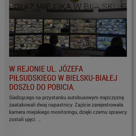
W REJONIE UL. JÓZEFA
PIŁSUDSKIEGO W BIELSKU-BIAŁEJ
DOSZŁO DO POBICIA.
Siedzącego na przystanku autobusowym mężczyznę
zaatakowali dwaj napastnicy. Zajście zarejestrowała
kamera miejskiego monitoringu, dzięki czemu sprawcy
zostali ujęci. …