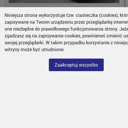
Niniejsza strona wykorzystuje tzw. ciasteczka (cookies), któr
zapisywane na Twoim urządzeniu przez przeglądarkę intern
ODNALEZIONO SKRADZIONY SKUTER
one niezbędne do prawidłowego funkcjonowania strony. Jeżel
zgadzasz się na zapisywanie cookies, powinieneś zmienić u
swojej przeglądarki. W takim przypadku korzystanie z niniejs
W dniu 29 stycznia 2024 r. około godz. 9.30 na ul.
witryny może być utrudnione.
Całej w Bielsku-Białej strażnicy miejscy w trakcie
przeprowadzania interwencji dotyczącej porządku w
ruchu drogowym zauważyli skuter zaparkowa …
Zaakceptuj wszystko
dodano: 2024-01-30
Dowiedz się więcej